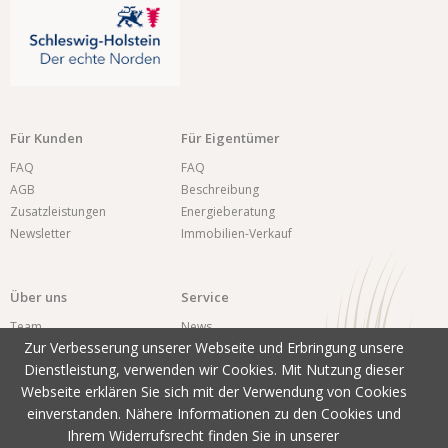
Für Kunden
Für Eigentümer
FAQ
FAQ
AGB
Beschreibung
Zusatzleistungen
Energieberatung
Newsletter
Immobilien-Verkauf
Über uns
Service
Team
News
Zur Verbesserung unserer Webseite und Erbringung unsere
Impressum
Reiseversicherung
Dienstleistung, verwenden wir Cookies. Mit Nutzung dieser
Datenschutz
An-/Abreiseinfos
Webseite erklären Sie sich mit der Verwendung von Cookies
Kontakt
Urlaubs-ABC
einverstanden. Nähere Informationen zu den Cookies und
Ihrem Widerrufsrecht finden Sie in unserer