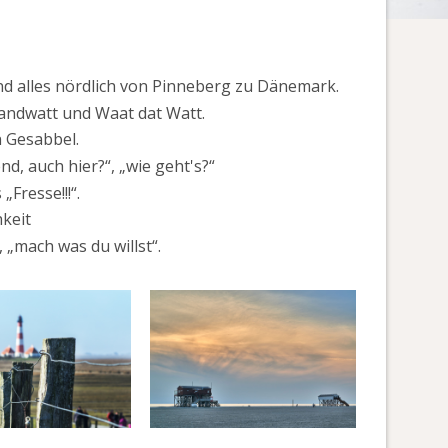
nd alles nördlich von Pinneberg zu Dänemark.
Sandwatt und Waat dat Watt.
n Gesabbel.
d, auch hier?“, „wie geht's?“
Fresse!!!“.
hkeit
, „mach was du willst“.