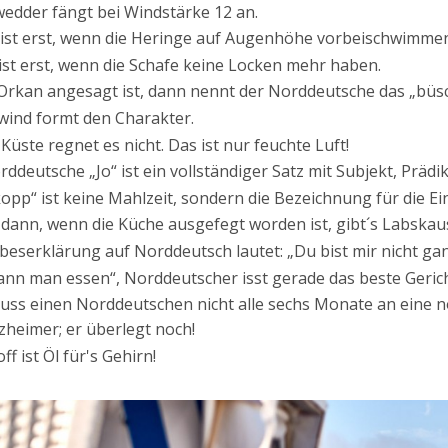
wedder fängt bei Windstärke 12 an.
ist erst, wenn die Heringe auf Augenhöhe vorbeischwimmen
ist erst, wenn die Schafe keine Locken mehr haben.
rkan angesagt ist, dann nennt der Norddeutsche das „büs
ind formt den Charakter.
Küste regnet es nicht. Das ist nur feuchte Luft!
ddeutsche „Jo“ ist ein vollständiger Satz mit Subjekt, Prädi
kopp“ ist keine Mahlzeit, sondern die Bezeichnung für die E
dann, wenn die Küche ausgefegt worden ist, gibt´s Labskau
ebeserklärung auf Norddeutsch lautet: „Du bist mir nicht ga
kann man essen“, Norddeutscher isst gerade das beste Geric
ss einen Norddeutschen nicht alle sechs Monate an eine noc
lzheimer; er überlegt noch!
ff ist Öl für's Gehirn!