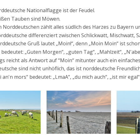
rddeutsche Nationalflagge ist der Feudel.
ißen Tauben sind Möwen.
n Norddeutschen zählt alles südlich des Harzes zu Bayern u
rddeutsche differenziert zwischen Schlickwatt, Mischwatt, 
rddeutsche Gruß lautet „Moin!“, denn „Moin Moin“ ist scho
 bedeutet: „Guten Morgen“, „guten Tag“, „Mahlzeit“, „N'aben
s reicht als Antwort auf “Moin“ mitunter auch ein einfaches „
utsche sind nicht unhöflich, das ist norddeutsche Freundlic
i an'n mors“ bedeutet: „LmaA“, „du mich auch“, „ist mir egal“