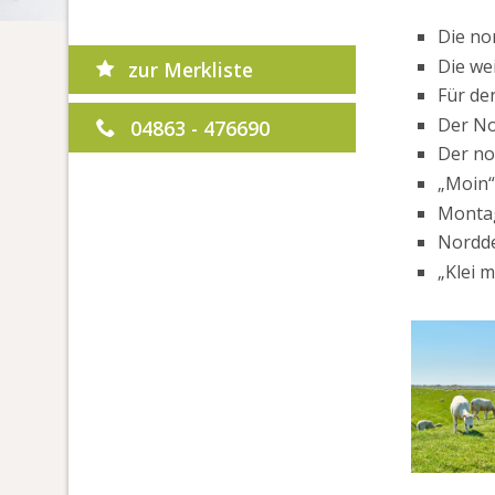
Die no
Die we
zur Merkliste
Für de
Der No
04863 - 476690
Der no
„Moin“
Montag
Nordde
„Klei m