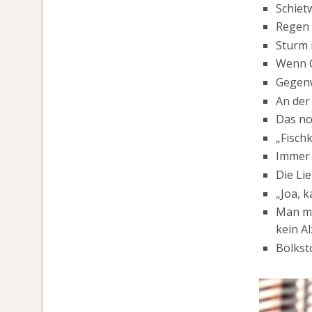
Schiet
Regen 
Sturm 
Wenn O
Gegenw
An der 
Das nor
„Fisch
Immer 
Die Li
„Joa, 
Man mu
kein A
Bölksto