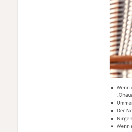
Wenn e
„Ohaua
Ümmer 
Der No
Nirgen
Wenn e