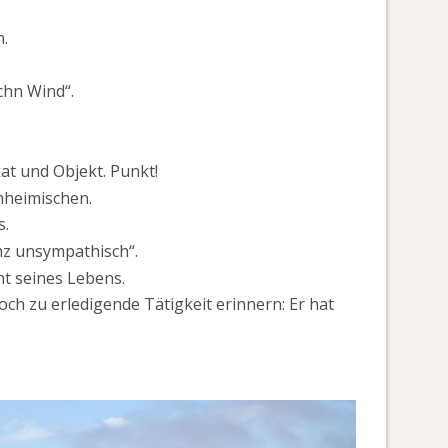
.
chn Wind“.
kat und Objekt. Punkt!
inheimischen.
s.
nz unsympathisch“.
ht seines Lebens.
h zu erledigende Tätigkeit erinnern: Er hat