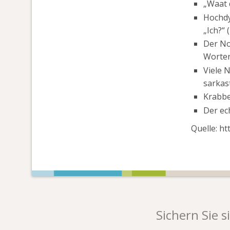
„Waat 
Hochdy
„Ich?“ 
Der No
Worten
Viele 
sarkas
Krabbe
Der ec
Quelle: h
Sichern Sie s