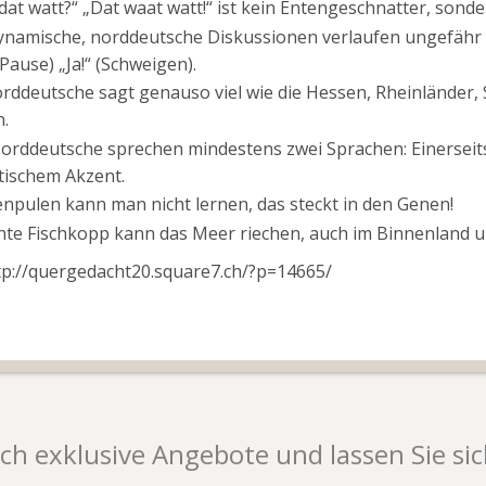
dat watt?“ „Dat waat watt!“ ist kein Entengeschnatter, sond
namische, norddeutsche Diskussionen verlaufen ungefähr s
(Pause) „Ja!“ (Schweigen).
rddeutsche sagt genauso viel wie die Hessen, Rheinländer, 
.
Norddeutsche sprechen mindestens zwei Sprachen: Einerseits 
tischem Akzent.
npulen kann man nicht lernen, das steckt in den Genen!
hte Fischkopp kann das Meer riechen, auch im Binnenland 
ttp://quergedacht20.square7.ch/?p=14665/
ich exklusive Angebote und lassen Sie sic